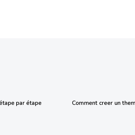
8 mois ago
Prestashop
étape par étape
Comment creer un them