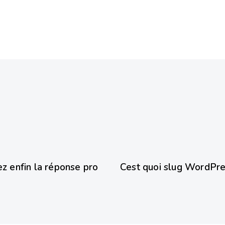
8 mois ago
Wordpress
 enfin la réponse pro
Cest quoi slug WordPre