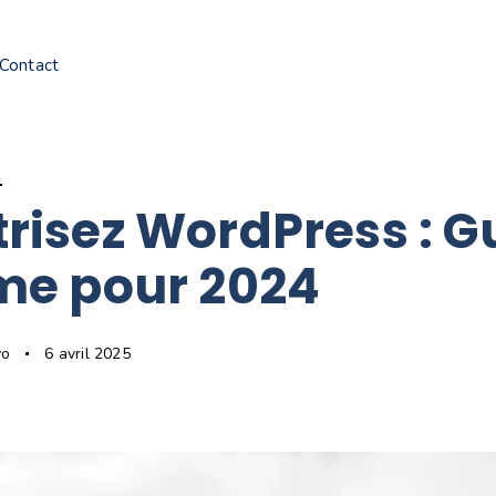
Contact
S
risez WordPress : G
me pour 2024
vo
6 avril 2025