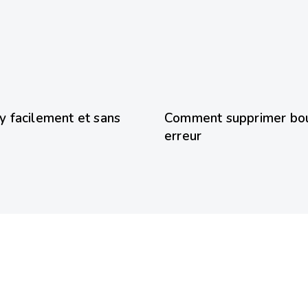
8 mois ago
Shopify
 facilement et sans
Comment supprimer bou
erreur