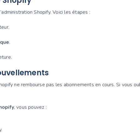
e Shopify
’administration Shopify. Voici les étapes :
teur.
ique
.
eture.
nouvellements
 Shopify ne rembourse pas les abonnements en cours. Si vous ou
hopify
, vous pouvez :
.