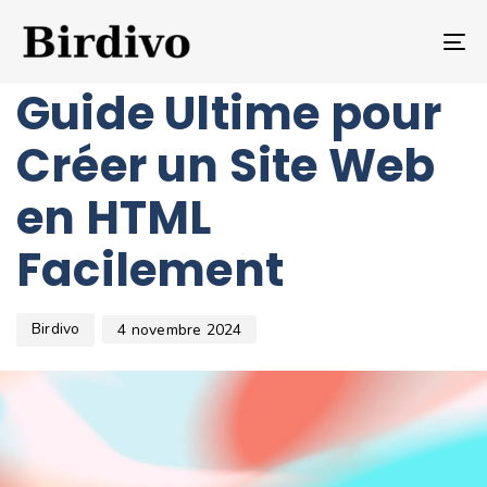
Author
Published
PUBLISHED
on:
IN:
T
SITE WEB
NA
Guide Ultime pour
Créer un Site Web
en HTML
Facilement
Birdivo
4 novembre 2024