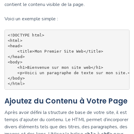
contient le contenu visible de la page.
Voici un exemple simple :
<!DOCTYPE html>

<html>

<head>

    <title>Mon Premier Site Web</title>

</head>

<body>

    <h1>Bienvenue sur mon site web</h1>

    <p>Voici un paragraphe de texte sur mon site.</p
</body>

Ajoutez du Contenu à Votre Page
Après avoir défini la structure de base de votre site, il est
temps d’ajouter du contenu. Le HTML permet d’incorporer
divers éléments tels que des titres, des paragraphes, des
images et des liens. Utilisez la balise
<h1>
à
<h6>
pour