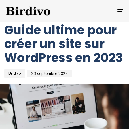
Author
Published
PUBLISHED
on:
IN:
T
NON CLASSÉ
NA
Guide ultime pour
créer un site sur
WordPress en 2023
Birdivo
23 septembre 2024