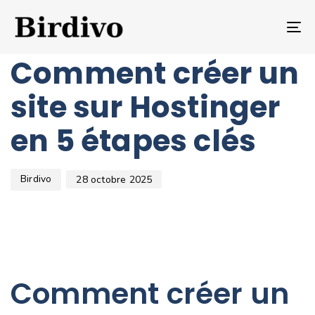
Author
Published
PUBLISHED
on:
IN:
T
HEBERGEUR
NA
Comment créer un
site sur Hostinger
en 5 étapes clés
Birdivo
28 octobre 2025
Comment créer un