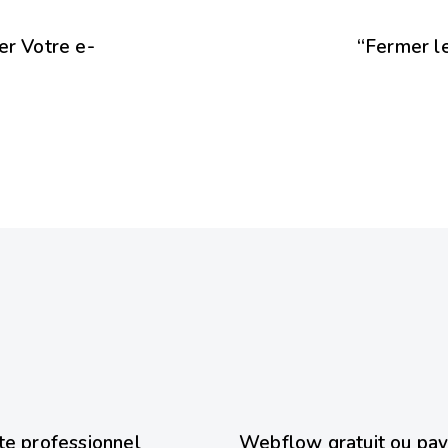
er Votre e-
“Fermer l
8 mois ago
Webflow
te professionnel
Webflow gratuit ou pay